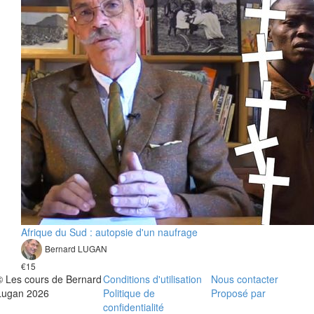
Afrique du Sud : autopsie d'un naufrage
Bernard LUGAN
€15
© Les cours de Bernard
Conditions d'utilisation
Nous contacter
Lugan 2026
Politique de
Proposé par
confidentialité